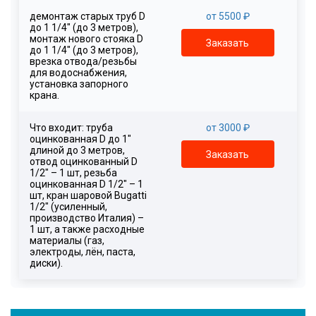
демонтаж старых труб D
от 5500 ₽
до 1 1/4" (до 3 метров),
монтаж нового стояка D
Заказать
до 1 1/4" (до 3 метров),
врезка отвода/резьбы
для водоснабжения,
установка запорного
крана.
Что входит: труба
от 3000 ₽
оцинкованная D до 1"
длиной до 3 метров,
Заказать
отвод оцинкованный D
1/2" – 1 шт, резьба
оцинкованная D 1/2" – 1
шт, кран шаровой Bugatti
1/2" (усиленный,
производство Италия) –
1 шт, а также расходные
материалы (газ,
электроды, лён, паста,
диски).